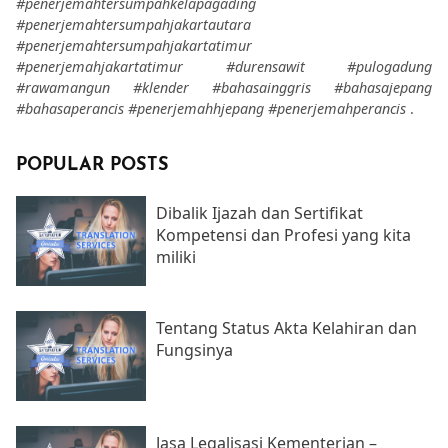
#penerjemahtersumpahkelapagading
#penerjemahtersumpahjakartautara
#penerjemahtersumpahjakartatimur
#penerjemahjakartatimur
#durensawit
#pulogadung
#rawamangun
#klender
#bahasainggris
#bahasajepang
#bahasaperancis
#penerjemahhjepang
#penerjemahperancis
.
POPULAR POSTS
Dibalik Ijazah dan Sertifikat
Kompetensi dan Profesi yang kita
miliki
Tentang Status Akta Kelahiran dan
Fungsinya
Jasa Legalisasi Kementerian –